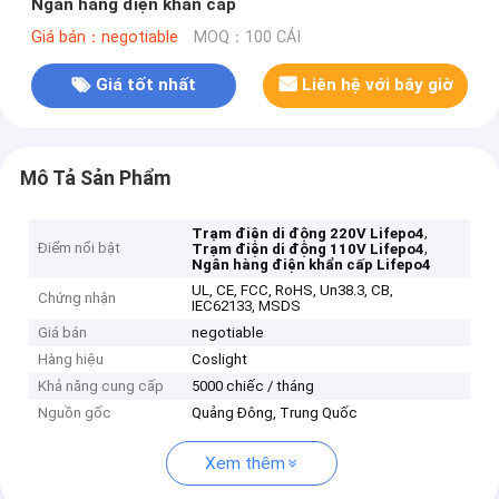
Ngân hàng điện khẩn cấp
Giá bán：negotiable
MOQ：100 CÁI
Giá tốt nhất
Liên hệ với bây giờ
Mô Tả Sản Phẩm
,
Trạm điện di động 220V Lifepo4
Điểm nổi bật
,
Trạm điện di động 110V Lifepo4
Ngân hàng điện khẩn cấp Lifepo4
UL, CE, FCC, RoHS, Un38.3, CB,
Chứng nhận
IEC62133, MSDS
Giá bán
negotiable
Hàng hiệu
Coslight
Khả năng cung cấp
5000 chiếc / tháng
Nguồn gốc
Quảng Đông, Trung Quốc
Xem thêm