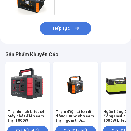
hàng điện khẩn cấp
Tiếp tục
Sản Phẩm Khuyến Cáo
Trại du lịch Lifepo4
Trạm điện Li Ion di
Ngân hàng điệ
Máy phát điện cắm
động 300W cho cắm
động Coslight
trại 1000W
trại ngoài trời
1000W Lifepo4
Pacnic
cho dã ngoại
Giá tốt nhất
Giá tốt nhất
Giá tốt n