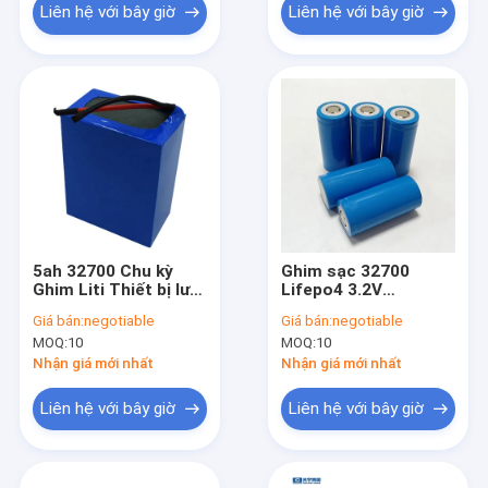
Liên hệ với bây giờ
Liên hệ với bây giờ
5ah 32700 Chu kỳ
Ghim sạc 32700
Ghim Liti Thiết bị lưu
Lifepo4 3.2V
trữ năng lượng 3.2 V
6000mAh cho các
Giá bán:
negotiable
Giá bán:
negotiable
Ghim Lifepo4
sản phẩm điện
MOQ:
10
MOQ:
10
Nhận giá mới nhất
Nhận giá mới nhất
Liên hệ với bây giờ
Liên hệ với bây giờ