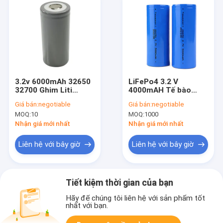
3.2v 6000mAh 32650
LiFePo4 3.2 V
32700 Ghim Liti
4000mAH Tế bào
Lifepo4 Tế bào Ghim
Ghim Li Ion 3C5 C
Giá bán:
negotiable
Giá bán:
negotiable
Dòng xả
MOQ:
10
MOQ:
1000
Nhận giá mới nhất
Nhận giá mới nhất
Liên hệ với bây giờ
Liên hệ với bây giờ
Tiết kiệm thời gian của bạn
Hãy để chúng tôi liên hệ với sản phẩm tốt
nhất với bạn.