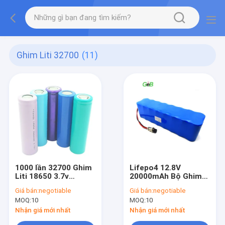
Ghim Liti 32700
(11)
1000 lần 32700 Ghim
Lifepo4 12.8V
Liti 18650 3.7v
20000mAh Bộ Ghim
2500mah Li Polymer
Liti Xe tay ga có thể
Giá bán:
negotiable
Giá bán:
negotiable
Ghim Cell
sạc lại
MOQ:
10
MOQ:
10
Nhận giá mới nhất
Nhận giá mới nhất