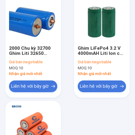
2000 Chu kỳ 32700
Ghim LiFePo4 3.2 V
Ghim Liti 32650
4000mAH Liti Ion có
Lifepo4 Ghim
thể sạc lại 32650
Giá bán:
negotiable
Giá bán:
negotiable
6000Mah 3.2 V
MOQ:
10
MOQ:
10
Nhận giá mới nhất
Nhận giá mới nhất
Liên hệ với bây giờ
Liên hệ với bây giờ
Nhà
Các sản phẩm
Về chúng tôi