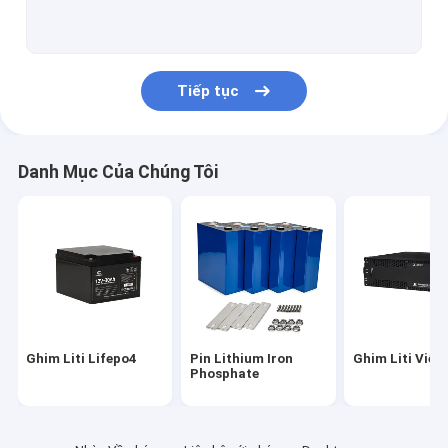
Ghim Liti 32700
Ghim lưu trữ năng lượng tại nhà
Tiếp tục
Ghim Liti Hàng hải
Ghim lưu trữ năng lượng Lifepo4
Danh Mục Của Chúng Tôi
Tế bào Ghim Lifepo4
Ắc quy xe đạp điện
Ghim đèn đường năng lượng mặt trời
Ghim Liti Lifepo4
Pin Lithium Iron
Ghim Liti Viễn
Phosphate