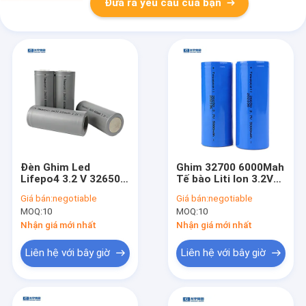
Đưa ra yêu cầu của bạn
Đèn Ghim Led
Ghim 32700 6000Mah
Lifepo4 3.2 V 32650
Tế bào Liti Ion 3.2V
32700 Ghim Liti
IFR Ghim Liti bat
Giá bán:
negotiable
Giá bán:
negotiable
Chứng nhận ISO UL
MOQ:
10
MOQ:
10
Nhận giá mới nhất
Nhận giá mới nhất
Liên hệ với bây giờ
Liên hệ với bây giờ