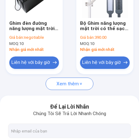
Tham quan nhà máy
Kiểm soát chất lượng
Ghim đèn đường
Bộ Ghim năng lượng
năng lượng mặt trời
mặt trời có thể sạc
Liên hệ chúng tôi
có thể sạc lại Ghim
lại 50Ah Đèn đường
Giá bán:
negotiable
Giá bán:
390.00
Liti Ion 12V EV
12V 100Ah Liti Ion
MOQ:
10
MOQ:
10
Yêu cầu báo giá
Nhận giá mới nhất
Nhận giá mới nhất
Liên hệ với bây giờ
Liên hệ với bây giờ
Ghim Liti Lifepo4
Xem thêm
Pin Lithium Iron Phosphate
Ghim Liti Viễn thông
Để Lại Lời Nhắn
Chúng Tôi Sẽ Trả Lời Nhanh Chóng
Trạm phát điện di động LiFePO4
Hệ thống điện liên tục