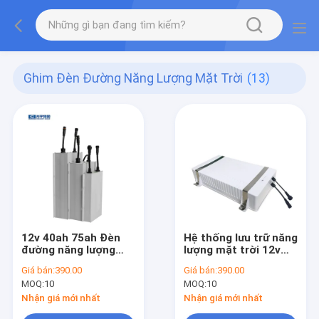
Ghim Đèn Đường Năng Lượng Mặt Trời
(13)
12v 40ah 75ah Đèn
Hệ thống lưu trữ năng
đường năng lượng
lượng mặt trời 12v
mặt trời Tuổi thọ
75ah Xe golf EV
Giá bán:
390.00
Giá bán:
390.00
Ghim 12v 50ah
lifepo4 50ah
MOQ:
10
MOQ:
10
Nhận giá mới nhất
Nhận giá mới nhất