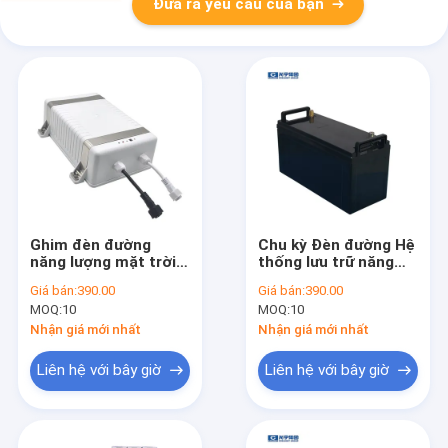
Đưa ra yêu cầu của bạn
Ghim đèn đường
Chu kỳ Đèn đường Hệ
năng lượng mặt trời
thống lưu trữ năng
ngoài trời 12V
lượng mặt trời Ghim
Giá bán:
390.00
Giá bán:
390.00
Lifepo4 50ah 60ah
Lifepo4 12v 48ah
MOQ:
10
MOQ:
10
Nhận giá mới nhất
Nhận giá mới nhất
Liên hệ với bây giờ
Liên hệ với bây giờ