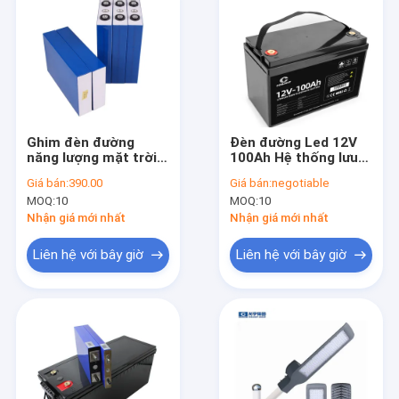
Ghim đèn đường
Đèn đường Led 12V
năng lượng mặt trời
100Ah Hệ thống lưu
ngoài trời Di động
trữ năng lượng mặt
Giá bán:
390.00
Giá bán:
negotiable
3.2v 100Ah LiFePO4
trời Ghim Lifepo4
MOQ:
10
MOQ:
10
100ah
Nhận giá mới nhất
Nhận giá mới nhất
Liên hệ với bây giờ
Liên hệ với bây giờ
Nhà
Các sản phẩm
Về chúng tôi