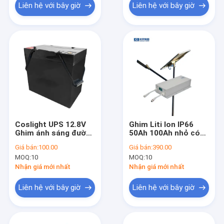
Liên hệ với bây giờ
Liên hệ với bây giờ
Coslight UPS 12.8V
Ghim Liti Ion IP66
Ghim ánh sáng đường
50Ah 100Ah nhỏ có
năng lượng mặt trời
thể sạc lại cho đèn
Giá bán:
100.00
Giá bán:
390.00
cho đèn đường LED
đường
MOQ:
10
MOQ:
10
Nhận giá mới nhất
Nhận giá mới nhất
Liên hệ với bây giờ
Liên hệ với bây giờ