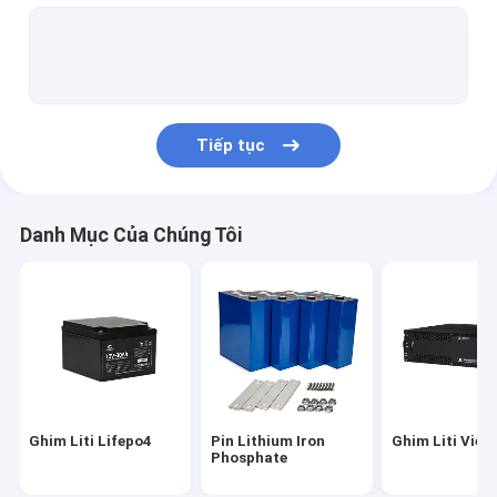
Ghim Liti 32700
Ghim lưu trữ năng lượng tại nhà
Ghim Liti Hàng hải
Tiếp tục
Ghim lưu trữ năng lượng Lifepo4
Tế bào Ghim Lifepo4
Danh Mục Của Chúng Tôi
Ắc quy xe đạp điện
Ghim đèn đường năng lượng mặt trời
Ghim Liti Lifepo4
Pin Lithium Iron
Ghim Liti Viễn
Phosphate