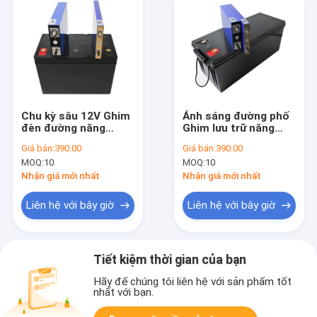
Chu kỳ sâu 12V Ghim
Ánh sáng đường phố
đèn đường năng
Ghim lưu trữ năng
lượng mặt trời Xe
lượng mặt trời 100ah
Giá bán:
390.00
Giá bán:
390.00
chơi gôn EV lifepo4
Liti Sắt Phốt phát
MOQ:
10
MOQ:
10
100Ah
12v
Nhận giá mới nhất
Nhận giá mới nhất
Liên hệ với bây giờ
Liên hệ với bây giờ
Tiết kiệm thời gian của bạn
Hãy để chúng tôi liên hệ với sản phẩm tốt
nhất với bạn.